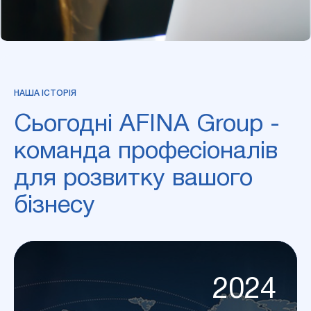
НАША ІСТОРІЯ
Сьогодні
AFINA
Group
-
команда
професіоналів
для
розвитку
вашого
бізнесу
2024